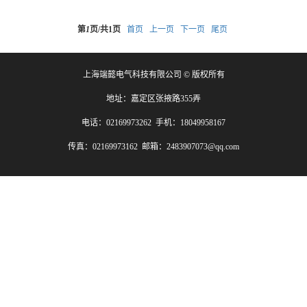
第
1
页/共
1
页
首页
上一页
下一页
尾页
上海端懿电气科技有限公司 © 版权所有
地址：嘉定区张掖路355弄
电话：02169973262 手机：18049958167
传真：02169973162 邮箱：2483907073@qq.com