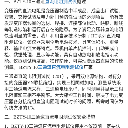
一、BZTY-10三通道
直流电阻测试仪
概述
变压器的直流电阻是变压器制造中半成品、成品出厂试验、
安装、交接试验及电力部门预防性试验的必测项目，能有效
发现变压器线圈的选材、焊接、连接部位松动、缺股、断线
等制造缺陷和运行后存在的隐患。为了满足变压器直流电阻
快速测量的需要，我厂利用自身技术研制了HT系列直流电
阻测试仪。该仪器采用全新电源技术，具有体积小、重量
轻、输出电流大等特点。整机由单片机控制，自动完成自
检、数据处理、显示等功能，具有自动放电和放电指示功
能。仪器测试精度高，操作简便，可实现变压器直阻的快速
测量。
BZTY-10
三通道直流电阻测试仪
厂家
三通道直流电阻测试仪（20T），采用双电源结构，对有分
接的变压器YN联接绕组，实现三相同时加电，测量系统采
用三通道电流采样、三通道电压采样，同时测量并显示三相
电阻值和三相不平衡率。大大缩短工作时间，解决了电力变
压器各分接绕组直流电阻测试耗时长的问题，所需时间仅为
传统方法的1/3。
二、BZTY-10三通道直流电阻测试仪安全措施
1、BZTY-10三通道直流电阻测试仪使用本仪器前一定要认