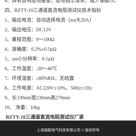
8、具有音响放电报警，放电指示清淅，减少误操作。
四、BZTY-10三通道直流电阻测试仪技术指标
1、输出电流：自动选择电流（zui大20A）
2、输出电压：DC12V
3、量程范围：0～100Ω
4、准确度：0.2%±0.5μΩ
5、zui小分辨率：0.1μΩ
6、工作温度：-20～40℃
7、环境湿度：≤80%RH，无结露
8、工作电源：AC220V±10%，50Hz±1Hz
9、长330mm宽230mm高270mm
10、 净重：10kg
BZTY-10三通道直流电阻测试仪厂家
上海端懿电气科技有限公司 © 版权所有