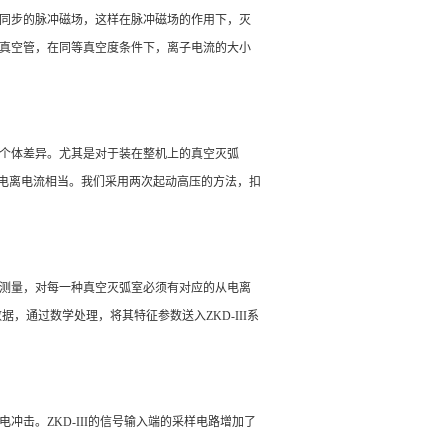
同步的脉冲磁场，这样在脉冲磁场的作用下，灭
真空管，在同等真空度条件下，离子电流的大小
个体差异。尤其是对于装在整机上的真空灭弧
的电离电流相当。我们采用两次起动高压的方法，扣
测量，对每一种真空灭弧室必须有对应的从电离
通过数学处理，将其特征参数送入ZKD-III系
击。ZKD-III的信号输入端的采样电路增加了