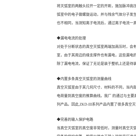
将灭弧室的两触头拉开一定的开距，施加脉冲高
弧室中的电子做螺旋运动，并与残余气体分子发
也不相同，当测知离子电流后，通过离子电流一
◆漏电电流的处理
对处于分断状态的真空灭弧室两端加高压时，会
室，由于其周边的缘支撑件也有漏电，这些漏电的
除了漏电电流，保证了无论是装于整机上还是待
◆内置多条真空灭弧室的测量曲线
真空灭弧室由于其几何尺寸、材料的不同，当内
电荷量到真空度的推算曲线。我厂 的通过与主要
列产品。因此,ZKD-III系列产品内置了很多真
◆完善的输入保护电路
当真空灭弧室的真空度非常低时，测量时真空灭弧