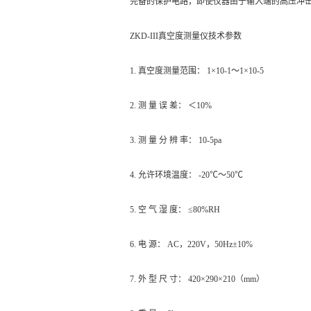
完备的保护电路，即使仪器由于输入端的高压冲
ZKD-III真空度测量仪
技术参数
1. 真空度测量范围： 1×10-1～1×10-5
2. 测 量 误 差： ＜10%
3. 测 量 分 辨 率： 10-5pa
4. 允许环境温度： -20℃～50℃
5. 空 气 湿 度： ≤80%RH
6. 电 源： AC，220V，50Hz±10%
7. 外 型 尺 寸： 420×290×210（mm）