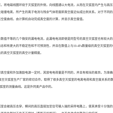
压，将电磁线圈环绕于灭弧室的外侧，向线圈通以大电流，从而在灭弧室内产生与高压
生碰撞电离，所产生的离子电流与残余气体密度即真空度近似成比例关系。对于不同的
真空度曲线，由计算机自动完成真空度的计算，并显示真空度值。
有数值不等的几个微安的漏电电流，此漏电电流即使是同型号的真空灭弧室也有较大的
总和有更大的不稳定性和不可预测性，并且在数值上与10-4Pa数量级的真空灭弧室
装的真空灭弧室的真空计量精度。
部真空度和外加激励电源一定时，其放电电荷量是不同的，并且有相当的差异。为准确
真空灭弧室生产厂家的密切合作，取得了很多真空灭弧室的电离电荷和真空度关系的数据，
空灭弧室的测量曲线。这是外同类产品中的。
室会被高压击穿，瞬间的高压直接加至信号输入端的采样电路上，使其承受十分强的电冲