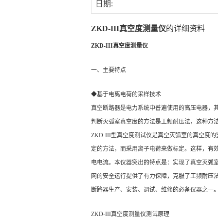
日期:
ZKD-III真空度测量仪
的详细资料
ZKD-III真空度测量仪
一、主要特点
◆基于电离电荷的采样技术
真空断路器是电力系统中普遍使用的高压电器，其
判断灭弧室真空度的方法是工频耐压法，这种方
ZKD-III型真空度测试仪是真空灭弧室的真
定的方法，而采用离子电荷来做标定。这样，有
电电流。本仪器突出的特点是：实现了真空灭弧
网的安全运行提供了有力保障，克服了工频耐压
断路器生产、安装、调试、维修的必备仪器之一
ZKD-III真空度测量仪
测试原理