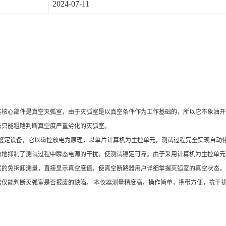
2024-07-11
核心部件是真空灭弧室，由于灭弧室是以真空条件作为工作基础的，所以它不象油开关
法只能粗略判断真空度严重劣化的灭弧室。
空度的鉴定设备，它以磁控放电为原理，以单片计算机为主控单元，测试过程完全实现自
效地抑制了测试过程中瞬态电源的干扰，使测试稳定可靠。由于采用计算机为主控单元
室的免拆卸测量，直接显示真空度值，使真空断路器用户详细掌握灭弧室的真空状态，
法仅能判断灭弧室是否报废的缺陷。 本仪器测量精度高，操作简单，携带方便，抗干
。